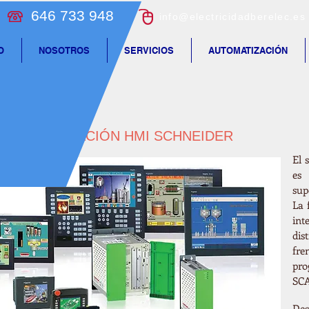
646 733 948
info@electricidadberelec.es
O
NOSOTROS
SERVICIOS
AUTOMATIZACIÓN
PROGRAMACIÓN HMI SCHNEIDER
El 
es 
sup
La 
in
dis
fre
pro
SC
Des