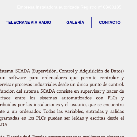
Empresa Instaladora autorizada Registro nº 03/80185
TELECRANE VÍA RADIO
GALERÍA
CONTACTO
sistema SCADA (Supervisión, Control y Adquisición de Datos)
un software para ordenadores que permite controlar y
ervisar procesos industriales desde un único punto de control.
función del sistema SCADA consiste en supervisar y hacer de
terface entre los sistemas automatizados con PLCs y
tribuidos por las instalaciones y el usuario, que se encuentra
nte a un ordenador. Todas las variables, entradas y salidas
gramadas en los PLCs pueden ser leídas y escritas desde el
ADA.
de Electricidad Berelec programamos y realizamos sistemas