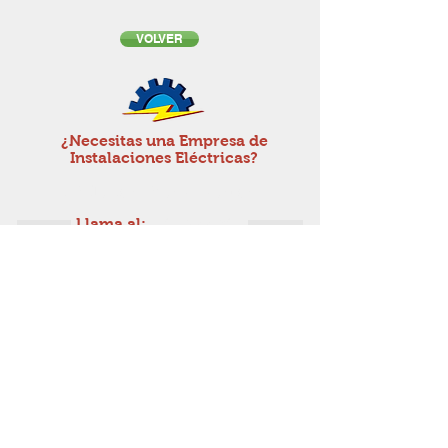
VOLVER
¿Necesitas una Empresa de
Instalaciones Eléctricas?
¡Pidenos Presupuesto!
Llama al:
646 733 948
BERELEC
Somos expertos en eléctricidad
Copyright © 2016
INSTALACIONES ELÉCTRICAS
BERELEC.
AVISO LEGAL
Terminos y Condiciones
Politica de Privacidad