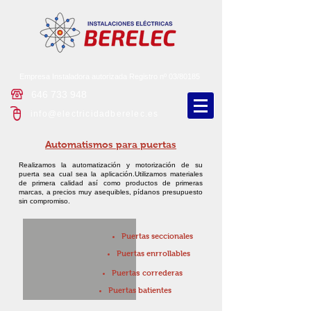
Empresa Instaladora autorizada Registro nº 03/80185
646 733 948
info@electricidadberelec.es
Automatismos para puertas
Realizamos la automatización y motorización de su
puerta sea cual sea la aplicación.Utilizamos materiales
de primera calidad así como productos de primeras
marcas, a precios muy asequibles, pídanos presupuesto
sin compromiso.
Puertas seccionales
Puertas enrrollables
s
Puerta
correderas
Puertas batientes